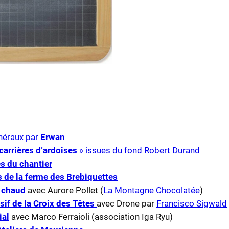
inéraux par
Erwan
carrières d’ardoises
» issues du fond Robert Durand
s du chantier
 de la ferme des Brebiquettes
 chaud
avec Aurore Pollet (
La Montagne Chocolatée
)
if de la Croix des Têtes
avec Drone par
Francisco Sigwald
ial
avec Marco Ferraioli (association Iga Ryu)