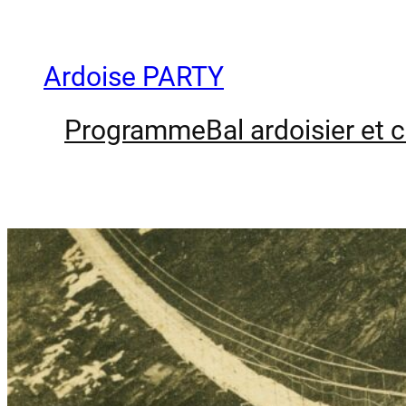
Aller
au
contenu
Ardoise PARTY
Programme
Bal ardoisier et 